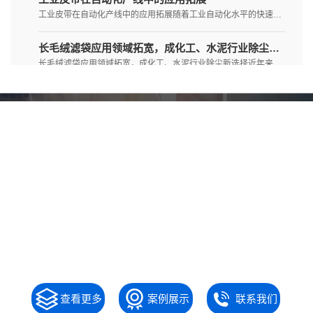
工业皮带在自动化产线中的应用拓展随着工业自动化水平的快速提升，工业皮带作为核心传动部件，正从传统的输送功能向智能化、高精...
长毛绒滤袋应用领域拓宽，成化工、水泥行业除尘新选择
长毛绒滤袋应用领域拓宽，成化工、水泥行业除尘新选择近年来，随着环保政策的日益严格和工业除尘技术的不断升级，长毛绒滤袋凭借...
减速机的应用领域
减速机是一种常用于机械传动系统中的重要设备，其主要功能是通过降低输入转速，增加输出扭矩，从而提高机械设备的工作效率。减速...
盐城市德净通用设备有限
长毛绒滤料应用场景
公司
长毛绒滤料是一种常用的过滤材料，具有优良的过滤性能和较大的表面积，适用于多种场景。主要应用包括：空气过滤：用于空调和通风...
工业皮带的应用领域
江苏省品牌企业—盐城市德净通用设备有限公
工业皮带的应用领域工业皮带因其耐磨损、耐高温、抗拉强度高等优点，在多个工业领域有着广泛的应用：物流运输：用于将大宗物资如...
司。企业位于国家生态示范区--江苏省盐城市，毗
临丹顶鹤和麋鹿自然保护区，距美丽的大丰港仅30
长毛绒滤袋的定义与特点
长毛绒滤袋的定义与特点定义：长毛绒滤袋是指表面覆盖有长毛绒状纤维的过滤袋，这种滤袋通常由耐用的材料制成，如涤纶、丙纶等，...
公里。盐城市德净通用设备有限公司自创建以来，
本着“质量保障，专注服务”的精神，在除尘设备，
矿业过滤的“绒”耀之星：长毛绒滤布在精矿脱水中的应用
不断进取，不断创新，在纺织，卫生行业，打磨行
查看更多
案例展示
联系我们
在矿业生产的庞大链条中，选矿是提升矿石品位、获取经济效益的核心环节。而精矿脱水，作为选矿流程的“最后一公里”，其效率与效...