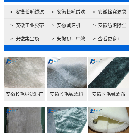
> 安徽长毛绒滤
> 安徽长毛绒滤
> 安徽蜂窝滤袋
> 安徽工业皮带
> 安徽减速机
> 安徽纺织除尘
袋
布
> 安徽集尘袋
> 安徽初，中效
> 查看更多+
配件
过滤袋
安徽长毛绒滤料厂
安徽长毛绒滤料
安徽长毛绒滤布
家