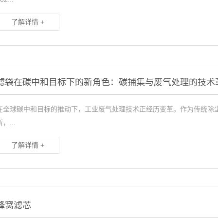
了解详情 +
滤袋在碳中和目标下的新角色：碳捕集与废气处理的技术
在全球碳中和目标的推动下，工业废气处理技术正经历变革。作为传统除
，...
了解详情 +
蜂窝滤芯