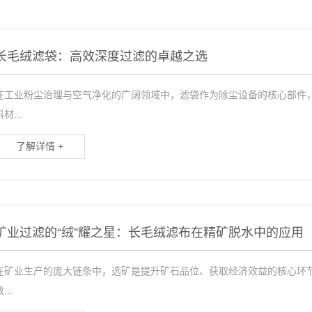
长毛绒滤袋：高效深度过滤的卓越之选
在工业粉尘治理与空气净化的广阔领域中，滤袋作为除尘设备的核心部件
材...
了解详情 +
矿业过滤的“绒”耀之星：长毛绒滤布在精矿脱水中的应用
在矿业生产的庞大链条中，选矿是提升矿石品位、获取经济效益的核心环节
...