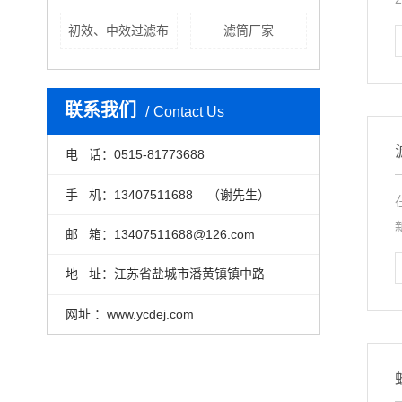
初效、中效过滤布
滤筒厂家
联系我们
Contact Us
电 话：0515-81773688
手 机：13407511688 （谢先生）
新
邮 箱：13407511688@126.com
地 址：江苏省盐城市潘黄镇镇中路
网址 ：www.ycdej.com