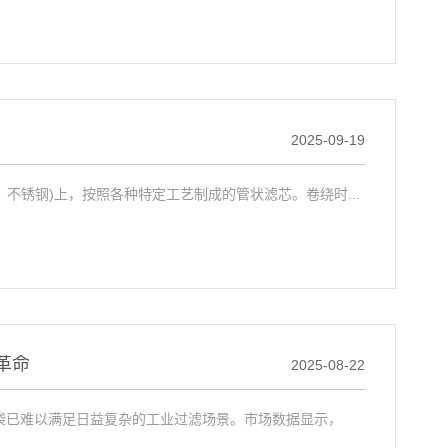
2025-09-19
不锈钢)上，按照各种特定工艺制成的管状滤芯。卷绕时...
革命
2025-08-22
袋已难以满足日益复杂的工业过滤场景。市场数据显示，