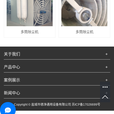
多筒除尘机
多筒除尘机
关于我们
+
产品中心
+
案例展示
+
新闻中心
+
Copyright © 盐城市德净通用设备有限公司
苏ICP备17026699号