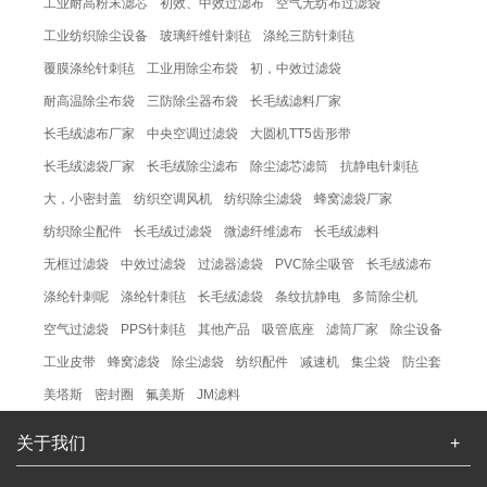
工业耐高粉末滤芯
初效、中效过滤布
空气无纺布过滤袋
工业纺织除尘设备
玻璃纤维针刺毡
涤纶三防针刺毡
覆膜涤纶针刺毡
工业用除尘布袋
初，中效过滤袋
耐高温除尘布袋
三防除尘器布袋
长毛绒滤料厂家
长毛绒滤布厂家
中央空调过滤袋
大圆机TT5齿形带
长毛绒滤袋厂家
长毛绒除尘滤布
除尘滤芯滤筒
抗静电针刺毡
大，小密封盖
纺织空调风机
纺织除尘滤袋
蜂窝滤袋厂家
纺织除尘配件
长毛绒过滤袋
微滤纤维滤布
长毛绒滤料
无框过滤袋
中效过滤袋
过滤器滤袋
PVC除尘吸管
长毛绒滤布
涤纶针刺呢
涤纶针刺毡
长毛绒滤袋
条纹抗静电
多筒除尘机
空气过滤袋
PPS针刺毡
其他产品
吸管底座
滤筒厂家
除尘设备
工业皮带
蜂窝滤袋
除尘滤袋
纺织配件
减速机
集尘袋
防尘套
美塔斯
密封圈
氟美斯
JM滤料
关于我们
+