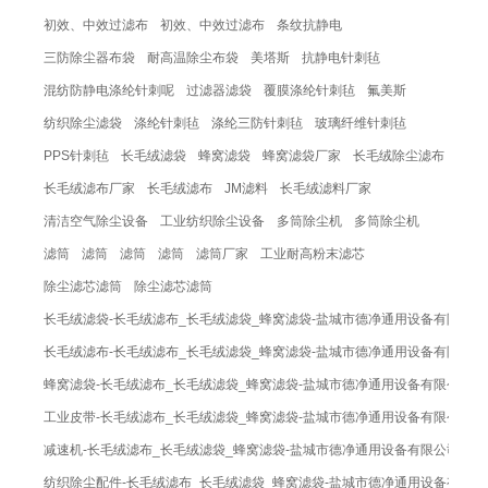
初效、中效过滤布
初效、中效过滤布
条纹抗静电
三防除尘器布袋
耐高温除尘布袋
美塔斯
抗静电针刺毡
混纺防静电涤纶针刺呢
过滤器滤袋
覆膜涤纶针刺毡
氟美斯
纺织除尘滤袋
涤纶针刺毡
涤纶三防针刺毡
玻璃纤维针刺毡
PPS针刺毡
长毛绒滤袋
蜂窝滤袋
蜂窝滤袋厂家
长毛绒除尘滤布
长毛绒滤布厂家
长毛绒滤布
JM滤料
长毛绒滤料厂家
清洁空气除尘设备
工业纺织除尘设备
多筒除尘机
多筒除尘机
滤筒
滤筒
滤筒
滤筒
滤筒厂家
工业耐高粉末滤芯
除尘滤芯滤筒
除尘滤芯滤筒
长毛绒滤袋-长毛绒滤布_长毛绒滤袋_蜂窝滤袋-盐城市德净通用设备有限公司
长毛绒滤布-长毛绒滤布_长毛绒滤袋_蜂窝滤袋-盐城市德净通用设备有限公司
蜂窝滤袋-长毛绒滤布_长毛绒滤袋_蜂窝滤袋-盐城市德净通用设备有限公司
工业皮带-长毛绒滤布_长毛绒滤袋_蜂窝滤袋-盐城市德净通用设备有限公司
减速机-长毛绒滤布_长毛绒滤袋_蜂窝滤袋-盐城市德净通用设备有限公司
纺织除尘配件-长毛绒滤布_长毛绒滤袋_蜂窝滤袋-盐城市德净通用设备有限公