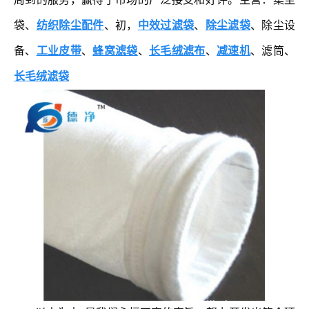
袋、
纺织除尘配件
、初，
中效过滤袋
、
除尘滤袋
、除尘设
备、
工业皮带
、
蜂窝滤袋
、
长毛绒滤布
、
减速机
、滤筒、
长毛绒滤袋