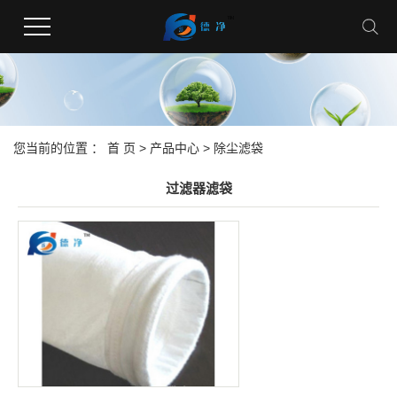
您当前的位置 ：
首 页
>
产品中心
>
除尘滤袋
过滤器滤袋