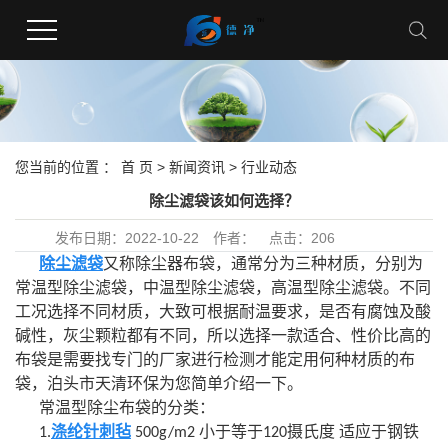
您当前的位置 ：
首 页
>
新闻资讯
>
行业动态
除尘滤袋该如何选择？
发布日期：
2022-10-22
作者：
点击：
206
除尘滤袋
又称除尘器布袋，通常分为三种材质，分别为
常温型除尘滤袋，中温型除尘滤袋，高温型除尘滤袋。不同
工况选择不同材质，大致可根据耐温要求，是否有腐蚀及酸
碱性，灰尘颗粒都有不同，所以选择一款适合、性价比高的
布袋是需要找专门的厂家进行检测才能定用何种材质的布
袋，泊头市天清环保为您简单介绍一下。
常温型除尘布袋的分类：
涤纶针刺毡
小于等于
摄氏度 适应于钢铁
1.
500g/m2
120