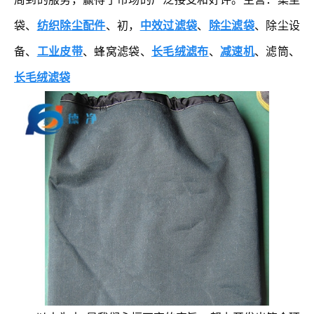
袋、
纺织除尘配件
、初，
中效过滤袋
、
除尘滤袋
、除尘设
备、
工业皮带
、蜂窝滤袋、
长毛绒滤布
、
减速机
、滤筒、
长毛绒滤袋