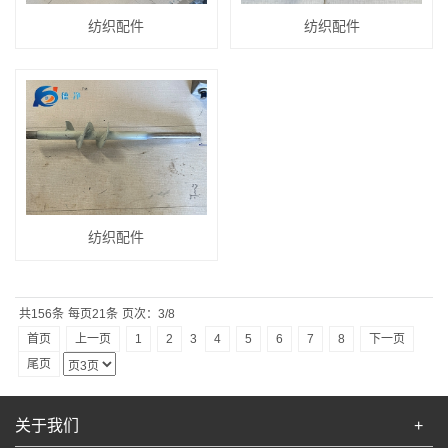
纺织配件
纺织配件
纺织配件
共156条
每页21条
页次：3/8
3
首页
上一页
1
2
4
5
6
7
8
下一页
尾页
关于我们
+