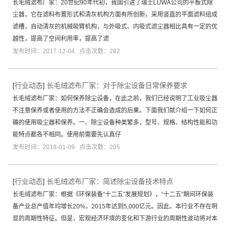
长毛绒滤布厂家：20世纪90年代初，我国引进了瑞士LUWA公司的平板式除
尘器，它在滤料布置形式和清灰机构方面有所创新，采用竖直的平面滤料组成
滤槽，自动清灰的机械吸臂机构，与外吸式、内吸式滤尘器相比具有一定的优
越性，提高了空间利用率，提高了滤
发布时间：2017-12-04 点击次数：282
[
行业动态
]
长毛绒滤布厂家：对于除尘设备日常保养要求
长毛绒滤布厂家：如何保养除尘设备，在此之前，我们已经说明了工业吸尘器
不注意保养或者使用的方法不正确会造成的后果。下面我们就介绍一下如何正
确的使用吸尘器和保养。一、除尘设备种类繁多，型号、规格、结构性能和功
能特点都各不相同。使用前需要先认真仔
发布时间：2018-01-09 点击次数：205
[
行业动态
]
长毛绒滤布厂家：简述除尘设备技术特点
长毛绒滤布厂家：根据《环保装备“十二五”发展规划》，“十二五”期间环保装
备产业总产值年均增长20%，2015年达到5,000亿元。因此，本行业不存在明
显的周期性特征。但是，宏观经济环境的变化和下游行业的周期性波动将对本