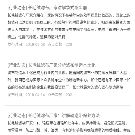
[
行业动态
]
长毛绒滤布厂家讲解袋式除尘器
长毛绒滤布厂家介绍在一定的情况下布袋除尘的效率还是比较高的，理论上的
数值可以达到99.9%以上的，布袋除尘的附属设备比较少，相对来说投资方面
也大大的减少了，在技术方面的要求没有电除尘那么高，电除尘很难回收一些
粉尘，性能的稳定，这样的话对负荷
发布时间：2019-09-03 点击次数：220
[
行业动态
]
长毛绒滤布厂家分析滤布制造本土化
滤布制造本土化已成为行业内的共识。随着国内滤布业的持续发展和巨大基
础，我国已成为国际上众多滤布企业的制造新中心。如今已经有不少国际上知
名的滤布滤布制造企业在我国投资建厂，如全球最大的滤布滤布制造商瑞
发布时间：2018-04-14 点击次数：202
[
行业动态
]
长毛绒滤布厂家：讲解输送带保养方法
长毛绒滤袋厂家：1、输送带在运输和贮存中，应保持清洁，避免阳光直射，
雨雪浸淋，防止与酸、碱、油类，有机溶剂等影响橡胶质量的物质接触，并距