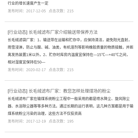
行业的增长速度产生一定
发布时间：2017-12-05 点击次数：215
[
行业动态
]
长毛绒滤布厂家介绍输送带保养方法
长毛绒滤袋厂家：1、输送带在运输和贮存中，应保持清洁，避免阳光直射，
雨雪浸淋，防止与酸、碱、油类，有机溶剂等影响橡胶质量的物质接触，并距
离发热装置1米以外。2、贮存时库房内温度宜保持在—15℃—+40℃之间，
相对湿度宜保持在50—
发布时间：2020-02-17 点击次数：215
[
行业动态
]
长毛绒滤布厂家：教您怎样处理煤场的粉尘
长毛绒滤布厂家在输煤系统粉尘工程中一般采用的都是喷水降尘、旋风除尘
器、水浴除尘器等等多种方法。通过长期的运行表明，这几种方案都是用于输
煤系统粉尘污染的治理，这些方法不仅投资高
发布时间：2017-12-19 点击次数：195