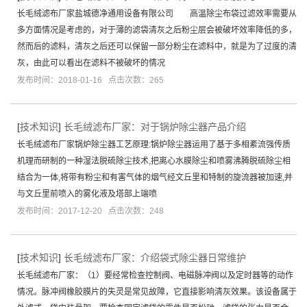
长毛绒滤布厂家盐城德净通用设备有限公司 高温除尘布袋过滤效率需要从
多方面情况是考虑的，对于薄的滤袋清灰之后粉尘层会被破坏效率降低的多，
然而后的滤料，清灰之后还可以保留一部分粉尘在滤料中，就是为了过度的清
灰，由此可以看出在滤料不被破坏的情况
发布时间：2018-01-16 点击次数：265
[
技术知识
]
长毛绒滤布厂家：对于锅炉除尘器产品介绍
长毛绒滤布厂家锅炉除尘器工艺原理:锅炉除尘器运用了基于多相紊流强传质
机理而研制的一种湿法脱硫除尘技术,把离心水膜除尘和喷雾沸腾脱硫除尘相
结合为一体,将带有粉尘和有害气体的烟气经文丘里和特制的旋流器被加速,并
与文丘里前喷入的雾化液及塔部上端喷
发布时间：2017-12-20 点击次数：248
[
技术知识
]
长毛绒滤布厂家：介绍袋式除尘器日常维护
长毛绒滤布厂家：（1）要经常检查控制阀、电磁脉冲阀以及定时器等的动作
情况。脉冲阀橡胶膜片的失灵是常见故障，它直接影响清灰效果。该设备属于