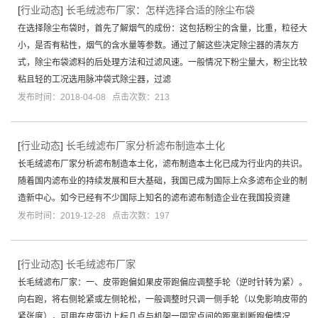
[
行业动态
]
长毛绒滤布厂家：怎样选择合适的除尘布袋
在选择除尘布袋时，首先了解烟气的成份：这包括粉尘的含量，比重，粒径大
小，是否有粘性，烟气的含水量等参数。通过了解这些决定除尘器的清灰方
式，除尘布袋滤料的后处理方法和过滤风速。一般情况下粉尘量大，粉尘比较
粘且轻的工况选用脉冲袋式除尘器，过滤
发布时间：2018-04-08 点击次数：213
[
行业动态
]
长毛绒滤布厂家分析滤布制造本土化
长毛绒滤布厂家分析滤布制造本土化，滤布制造本土化已成为行业内的共识。
随着国内滤布业的持续发展和巨大基础，我国已成为国际上众多滤布企业的制
造新中心。如今已经有不少国际上知名的滤布滤布制造企业在我国投资建
发布时间：2019-12-28 点击次数：197
[
行业动态
]
长毛绒滤布厂家
长毛绒滤布厂家：一、皮带跑偏如果皮带跑偏应调整手轮（逆时针转为紧）。
向右跑，将右侧轮紧或左侧轮松，一般调整时只调一侧手轮（以免影响皮带的
紧张度），可用在皮带边上标几点与机架一固定点间的距离判断跑偏情况