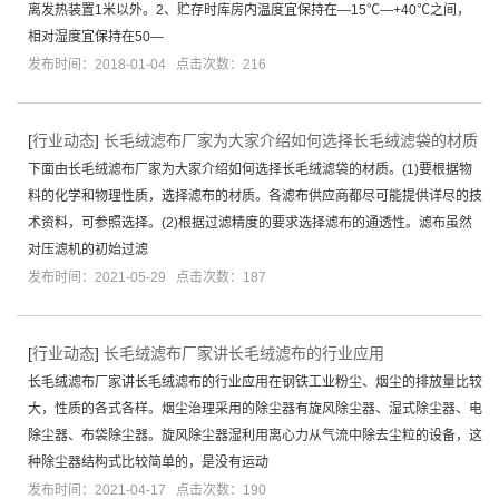
离发热装置1米以外。2、贮存时库房内温度宜保持在—15℃—+40℃之间，
相对湿度宜保持在50—
发布时间：2018-01-04 点击次数：216
[
行业动态
]
长毛绒滤布厂家为大家介绍如何选择长毛绒滤袋的材质
下面由长毛绒滤布厂家为大家介绍如何选择长毛绒滤袋的材质。(1)要根据物
料的化学和物理性质，选择滤布的材质。各滤布供应商都尽可能提供详尽的技
术资料，可参照选择。(2)根据过滤精度的要求选择滤布的通透性。滤布虽然
对压滤机的初始过滤
发布时间：2021-05-29 点击次数：187
[
行业动态
]
长毛绒滤布厂家讲长毛绒滤布的行业应用
长毛绒滤布厂家讲长毛绒滤布的行业应用在钢铁工业粉尘、烟尘的排放量比较
大，性质的各式各样。烟尘治理采用的除尘器有旋风除尘器、湿式除尘器、电
除尘器、布袋除尘器。旋风除尘器湿利用离心力从气流中除去尘粒的设备，这
种除尘器结构式比较简单的，是没有运动
发布时间：2021-04-17 点击次数：190