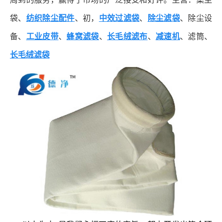
袋、
纺织除尘配件
、初，
中效过滤袋
、
除尘滤袋
、除尘设
备、
工业皮带
、
蜂窝滤袋
、
长毛绒滤布
、
减速机
、滤筒、
长毛绒滤袋